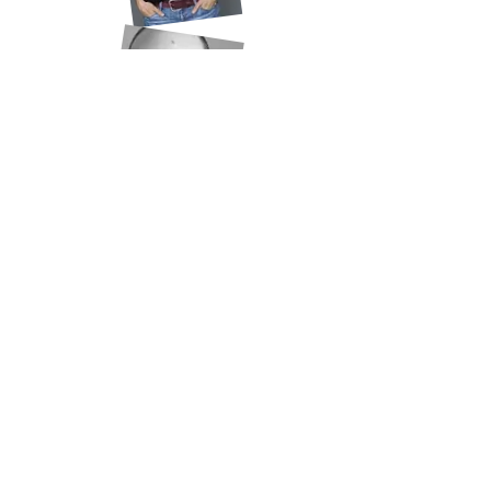
Merci à nos commanditaires
Adresse
435 Boul. Curé-Labelle, Chomedey, Laval
Contact
E-mail :
montmlinfo@gmail.com
Tél : 514-817-9889